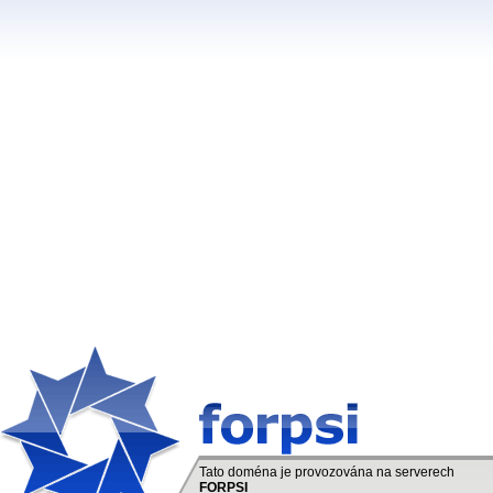
Tato doména je provozována na serverech
FORPSI