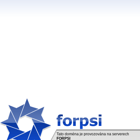
Tato doména je provozována na serverech
FORPSI